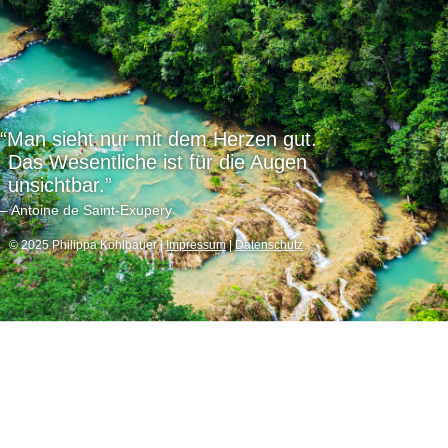
“Man sieht nur mit dem Herzen gut.
Das Wesentliche ist für die Augen
unsichtbar
.”
– Antoine de Saint-Exupery
© 2025 Philippa Kohlbauer |
Impressum
|
Datenschutz